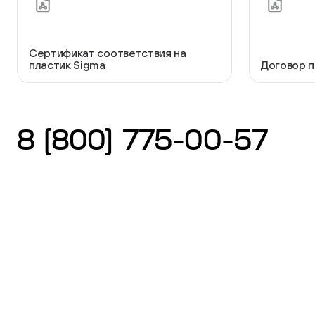
Фиксаторы - барашки
Сертификат соответствия на
пластик Sigma
Договор п
Заглушки для труб с резьбой
8 (800) 775-00-57
Пластиковые спинки и сиденья для
стульев
Пластиковые столешницы для школьных
парт
Комплектующие для мебели