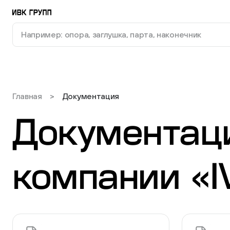
В списке найденных результатов используйте стрелки 
Доставка и оплата
Опоры
Документация
Главная
>
Документация
О компании
Документац
Контакты
Заглушки для труб и отверстий
Статус заказа
Избранное
компании «
Пластиковые подпятники
Сравнение
8 (800) 775-00-57
info@ivk-group.ru