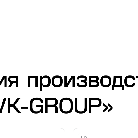
вверх и вниз для выбора и Enter для перехода на нужную
ия производс
Резьбовые регулируемые
Опоры шарн
опоры
73 товара
548 товаров
IVK-GROUP»