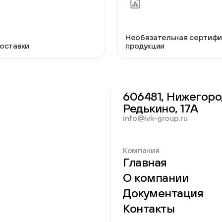
Круглые мебельные опоры
Квадратные
9 товаров
2 товара
Необязательная сертифи
оставки
продукции
606481, Нижегоро
Опоры плас
Редькино, 17А
Опоры колёсные
регулируем
info@ivk-group.ru
3 товара
3 товара
Компания
Главная
О компании
Документация
Опоры универсальные
Контакты
13 товаров