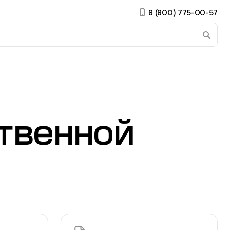
8 (800) 775-00-57
 страницу. Если у вас устройство с тачскрином, использ
твенной
ирные
Есть учётная запись?
Войти