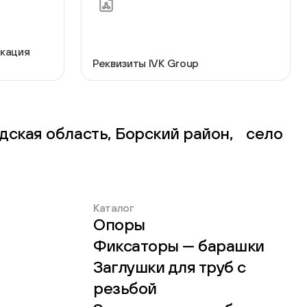
 мебельные опоры
кация
Реквизиты IVK Group
дская область, Борский район, село
тиковые
ые
Каталог
Опоры
Фиксаторы — барашки
Заглушки для труб с
резьбой