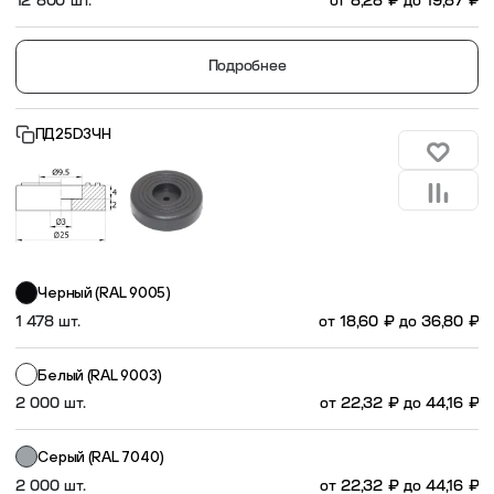
12 800 шт.
от
8,28
₽
до
19,87
₽
Подробнее
ПД25D3ЧН
Черный (RAL 9005)
1 478 шт.
от
18,60
₽
до
36,80
₽
Белый (RAL 9003)
2 000 шт.
от
22,32
₽
до
44,16
₽
Серый (RAL 7040)
2 000 шт.
от
22,32
₽
до
44,16
₽