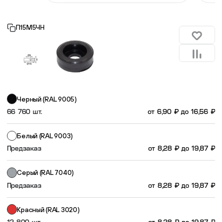
Пластиковые столешницы для школьных парт
П15М5ЧН
Комплектующие для мебели
Стулья
Черный (RAL 9005)
Система выравнивания плитки
66 760 шт.
от
6,90
₽
до
16,56
₽
Дюбель
Белый (RAL 9003)
Предзаказ
от
8,28
₽
до
19,87
₽
Серый (RAL 7040)
Предзаказ
от
8,28
₽
до
19,87
₽
Красный (RAL 3020)