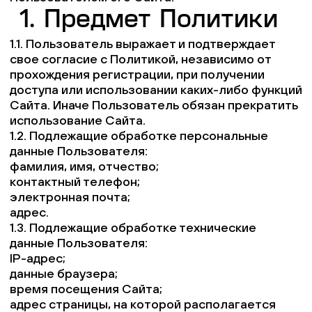
1. Предмет Политики
Пластиковые столешницы для школьных парт
1.1. Пользователь выражает и подтверждает
свое согласие с Политикой, независимо от
Комплектующие для мебели
прохождения регистрации, при получении
доступа или использовании каких-либо функций
Сайта. Иначе Пользователь обязан прекратить
Стулья
использование Сайта.
1.2. Подлежащие обработке персональные
Система выравнивания плитки
данные Пользователя:
фамилия, имя, отчество;
контактный телефон;
Дюбель
электронная почта;
адрес.
1.3. Подлежащие обработке технические
данные Пользователя:
IP-адрес;
данные браузера;
время посещения Сайта;
адрес страницы, на которой располагается