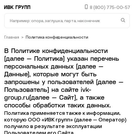
8 (800) 775-00-57
В списке найденных результатов используйте стре
Доставка и оплата
Главная
>
Политика конфиденциальности
Опоры
Документация
В Политике конфиденциальности
Заглушки для труб и отверстий
(далее — Политика) указан перечень
О компании
персональных данных (далее —
Контакты
Данные), которые могут быть
Пластиковые подпятники
запрошены у пользователей (далее —
Статус заказа
Пользователь) на сайте ivk-
Фиксаторы - барашки
Избранное
group.ru(далее — Сайт), а также
способы обработки таких данных.
Сравнение
Заглушки для труб с резьбой
Политика применяется также к информации,
которую ООО «ИВК групп» (далее — Оператор)
8 (800) 775-00-57
получило в результате эксплуатации
Пластиковые спинки и сиденья для стульев
info@ivk-group.ru
Пользователем его Сайта.