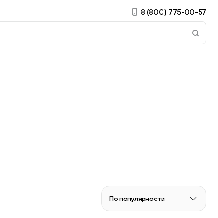
8 (800) 775-00-57
 страницу. Если у вас устройство с тачскрином, использ
ирные
Есть учётная запись?
Войти
По популярности