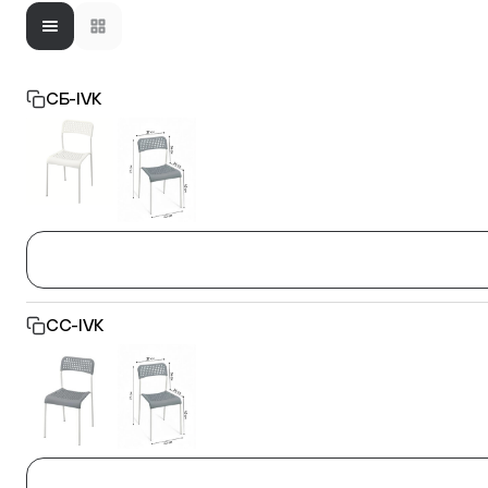
Фиксаторы - барашки
СБ-IVK
Заглушки для труб с резьбой
Пластиковые спинки и сиденья для
стульев
СС-IVK
Пластиковые столешницы для школьных
парт
Комплектующие для мебели