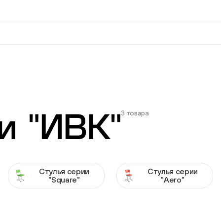
вверх и вниз для выбора и Enter для перехода на нужную
3 товара
и "ИВК"
Резьбовые регулируемые
Опоры шарн
опоры
73 товара
548 товаров
Стулья серии
Стулья серии
"Square"
"Aero"