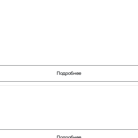
Круглые мебельные опоры
Квадратные
9 товаров
2 товара
Опоры плас
Опоры колёсные
регулируем
Подробнее
3 товара
3 товара
Опоры универсальные
13 товаров
Подробнее