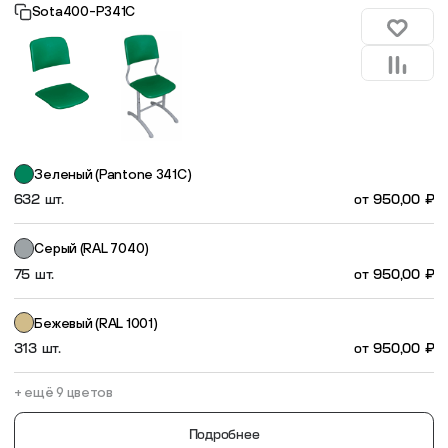
Sota400-P341С
Пластиковые столешницы для школьных парт
Комплектующие для мебели
Стулья
Зеленый (Pantone 341C)
632 шт.
от
950,00
₽
Система выравнивания плитки
Серый (RAL 7040)
Дюбель
75 шт.
от
950,00
₽
Бежевый (RAL 1001)
313 шт.
от
950,00
₽
+ ещё 9 цветов
Подробнее