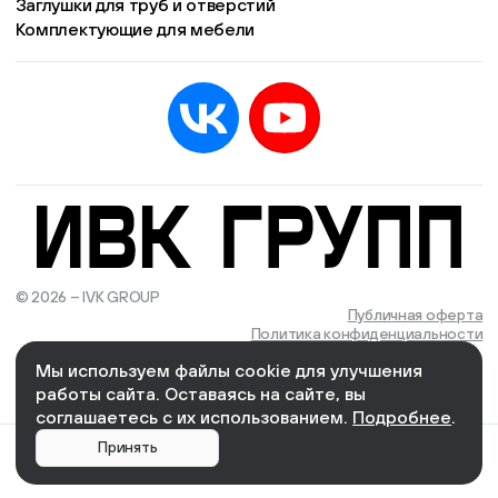
Заглушки для труб и отверстий
Комплектующие для мебели
© 2026 – IVK GROUP
Есть учётная запись?
Войти
Публичная оферта
Политика конфиденциальности
Мы используем файлы cookie для улучшения
We Wizards
Cоздано и поддерживается в компании
работы сайта. Оставаясь на сайте, вы
соглашаетесь с их использованием.
Подробнее
.
0
Главная
Каталог
Корзина
Кабинет
Меню
Принять