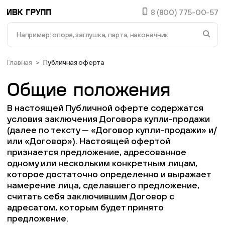
8 (800) 775-00-57
В списке найденных результатов используйте стре
Доставка и оплата
Главная
>
Публичная оферта
Опоры
Документация
Общие положения
Заглушки для труб и отверстий
О компании
В настоящей Публичной оферте содержатся
условия заключения Договора купли-продажи
Контакты
Пластиковые подпятники
(далее по тексту — «Договор купли-продажи» и/
или «Договор»). Настоящей офертой
Статус заказа
признается предложение, адресованное
Фиксаторы - барашки
Избранное
одному или нескольким конкретным лицам,
которое достаточно определенно и выражает
намерение лица, сделавшего предложение,
Сравнение
Заглушки для труб с резьбой
считать себя заключившим Договор с
8 (800) 775-00-57
адресатом, которым будет принято
Пластиковые спинки и сиденья для стульев
предложение.
info@ivk-group.ru