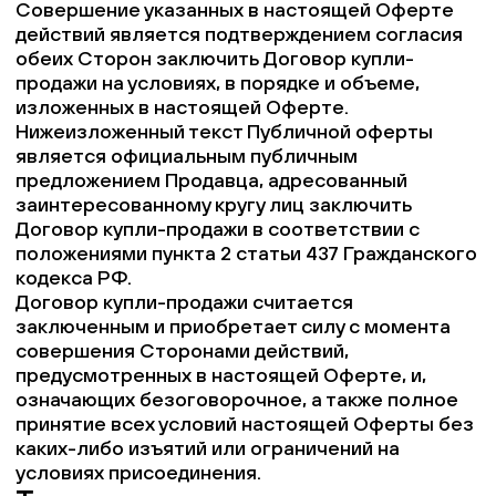
Совершение указанных в настоящей Оферте
действий является подтверждением согласия
Пластиковые столешницы для школьных парт
обеих Сторон заключить Договор купли-
продажи на условиях, в порядке и объеме,
изложенных в настоящей Оферте.
Комплектующие для мебели
Нижеизложенный текст Публичной оферты
является официальным публичным
Стулья
предложением Продавца, адресованный
заинтересованному кругу лиц заключить
Договор купли-продажи в соответствии с
Система выравнивания плитки
положениями пункта 2 статьи 437 Гражданского
кодекса РФ.
Договор купли-продажи считается
Дюбель
заключенным и приобретает силу с момента
совершения Сторонами действий,
предусмотренных в настоящей Оферте, и,
означающих безоговорочное, а также полное
принятие всех условий настоящей Оферты без
каких-либо изъятий или ограничений на
условиях присоединения.