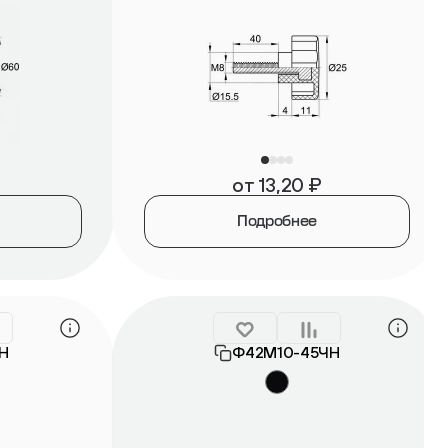
от
13,20
₽
Подробнее
Н
Ф42М10-45ЧН