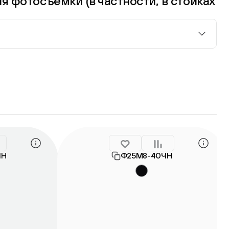
я фотосъёмки (в частности, в стойках
ЧН
Ф25М8-40ЧН