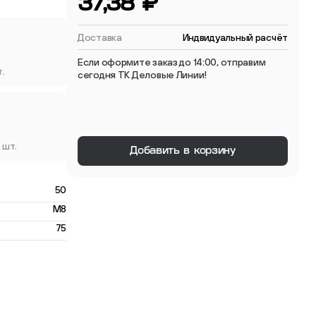
37,38 ₽
 мебельные опоры
Доставка
Индвидуальный расчёт
Если оформите заказ до 14:00, отправим
т.
сегодня ТК Деловые Линии!
тиковые
 шт.
Добавить в корзину
ые
50
M8
75