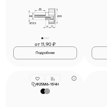
от
11,90
₽
Подробнее
Ф25М6-15ЧН