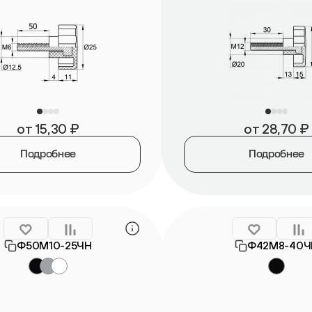
от
15,30
₽
от
28,70
₽
Подробнее
Подробнее
Ф50М10-25ЧН
Ф42М8-40Ч