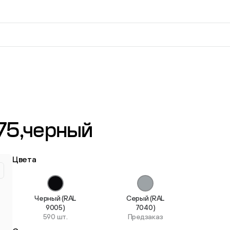
вверх и вниз для выбора и Enter для перехода на нужную
75,черный
Резьбовые регулируемые
Опоры шарн
опоры
Цвета
73 товара
548 товаров
Черный (RAL
Серый (RAL
9005)
7040)
590 шт.
Предзаказ