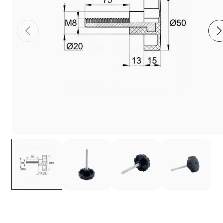
Фиксаторы - барашки
Заглушки для труб с резьбой
Пластиковые спинки и сиденья для
стульев
Пластиковые столешницы для школьных
парт
Комплектующие для мебели