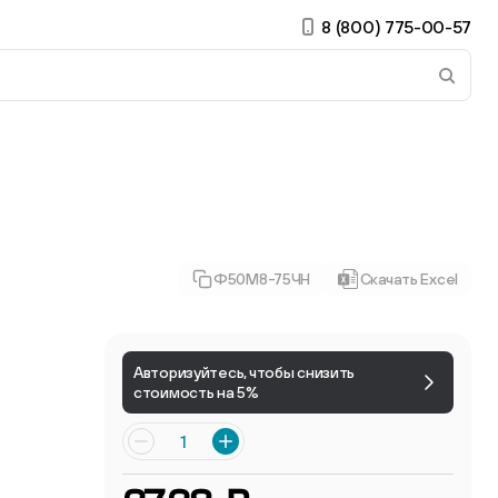
8 (800) 775-00-57
 страницу. Если у вас устройство с тачскрином, использ
Ф50М8-75ЧН
Скачать Excel
ирные
Авторизуйтесь, чтобы снизить
стоимость на 5%
Есть учётная запись?
Войти