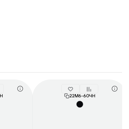
ЧН
22М6-60ЧН