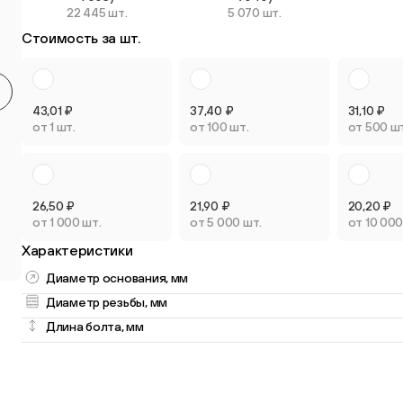
22 445 шт.
5 070 шт.
Круглые мебельные опоры
Квадратные
Стоимость за шт.
9 товаров
2 товара
43,01
₽
37,40
₽
31,10
₽
от 1 шт.
от 100 шт.
от 500 ш
Опоры плас
Опоры колёсные
регулируем
26,50
₽
21,90
₽
20,20
₽
3 товара
3 товара
от 1 000 шт.
от 5 000 шт.
от 10 000
Характеристики
Диаметр основания, мм
Диаметр резьбы, мм
Длина болта, мм
Опоры универсальные
13 товаров