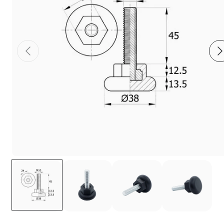
Фиксаторы - барашки
Заглушки для труб с резьбой
Пластиковые спинки и сиденья для
стульев
Пластиковые столешницы для школьных
парт
Комплектующие для мебели