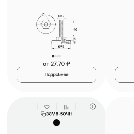
от
27,70
₽
Подробнее
38М8-50ЧН