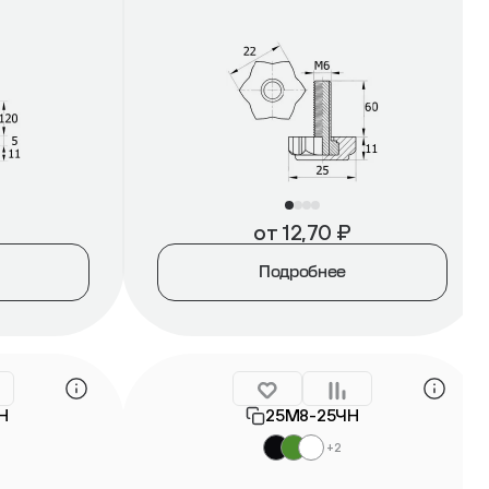
от
12,70
₽
Подробнее
Н
25М8-25ЧН
+2