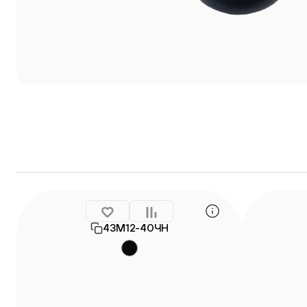
43М12-40ЧН