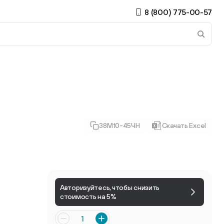
8 (800) 775-00-57
 страницу. Если у вас устройство с тачскрином, использ
38М10-45ЧН
Скачать Excel
ирные
Есть учётная запись?
Войти
Авторизуйтесь, чтобы снизить
стоимость на 5%