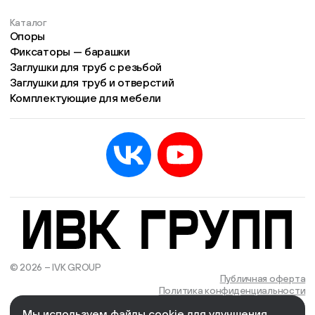
Каталог
Опоры
Фиксаторы — барашки
Заглушки для труб с резьбой
Заглушки для труб и отверстий
Комплектующие для мебели
© 2026 – IVK GROUP
Есть учётная запись?
Войти
Публичная оферта
Политика конфиденциальности
Мы используем файлы cookie для улучшения