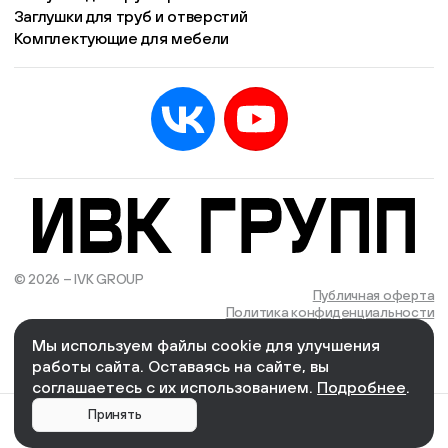
Заглушки для труб и отверстий
Комплектующие для мебели
© 2026 – IVK GROUP
Есть учётная запись?
Войти
Публичная оферта
Политика конфиденциальности
Мы используем файлы cookie для улучшения
We Wizards
Cоздано и поддерживается в компании
работы сайта. Оставаясь на сайте, вы
соглашаетесь с их использованием.
Подробнее
.
0
Главная
Каталог
Корзина
Кабинет
Меню
Принять