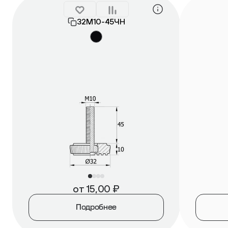
32М10-45ЧН
от
15,00
₽
Подробнее