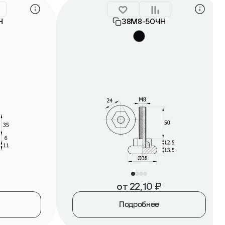
Н
38М8-50ЧН
от
22,10
₽
Подробнее