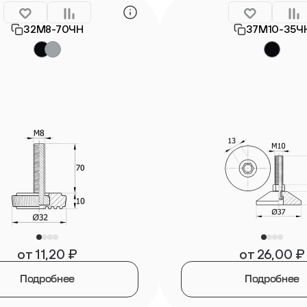
32М8-70ЧН
37М10-35Ч
от
11,20
₽
от
26,00
₽
Подробнее
Подробнее