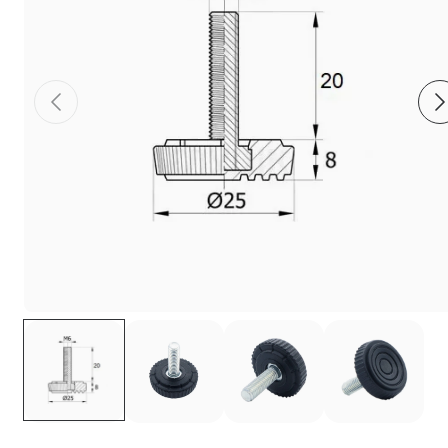
Фиксаторы - барашки
Заглушки для труб с резьбой
Пластиковые спинки и сиденья для
стульев
Пластиковые столешницы для школьных
парт
Комплектующие для мебели