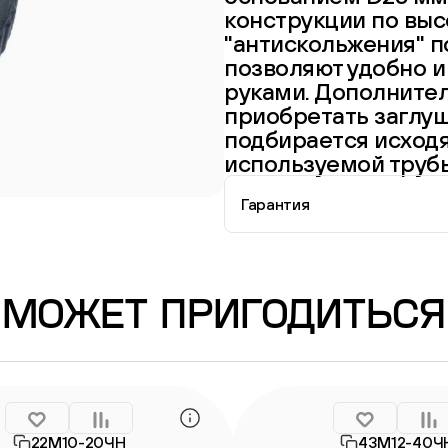
конструкции по выс
"антискольжения" 
позволяют удобно и
руками. Дополните
приобретать заглуш
подбирается исход
используемой труб
Гарантия
Информация о гарантии
МОЖЕТ ПРИГОДИТЬСЯ
22М10-20ЧН
43М12-40Ч