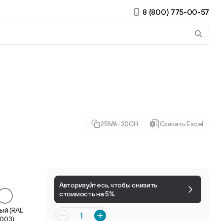
8 (800) 775-00-57
 страницу. Если у вас устройство с тачскрином, использ
25М6-20СН
Скачать Excel
ирные
Есть учётная запись?
Войти
Авторизуйтесь, чтобы снизить
стоимость на 5%
ый (RAL
003)