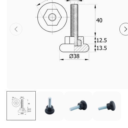
Фиксаторы - барашки
Заглушки для труб с резьбой
Пластиковые спинки и сиденья для
стульев
Пластиковые столешницы для школьных
парт
Комплектующие для мебели