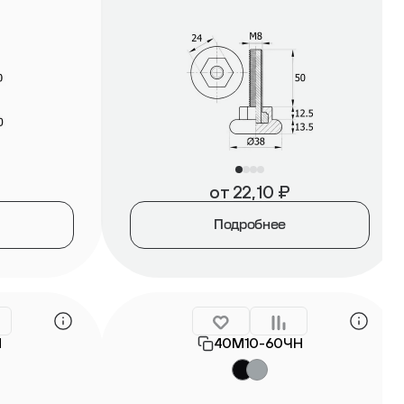
от
22,10
₽
Подробнее
Н
40М10-60ЧН