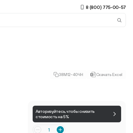
8 (800) 775-00-57
 страницу. Если у вас устройство с тачскрином, использ
38М12-40ЧН
Скачать Excel
ирные
Есть учётная запись?
Войти
Авторизуйтесь, чтобы снизить
стоимость на 5%