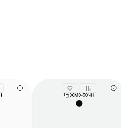
Н
38М8-50ЧН