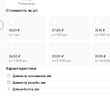
Предзаказ
Круглые мебельные опоры
Квадратные
Стоимость за шт.
9 товаров
2 товара
43,01
₽
37,40
₽
31,10
₽
от 1 шт.
от 100 шт.
от 500 ш
Опоры плас
Опоры колёсные
регулируем
26,50
₽
23,00
₽
21,90
₽
3 товара
3 товара
от 1 000 шт.
от 5 000 шт.
от 10 000
Характеристики
Диаметр основания, мм
Диаметр резьбы, мм
Длина болта, мм
Опоры универсальные
13 товаров