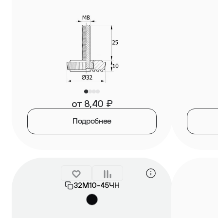
от
8,40
₽
Подробнее
32М10-45ЧН