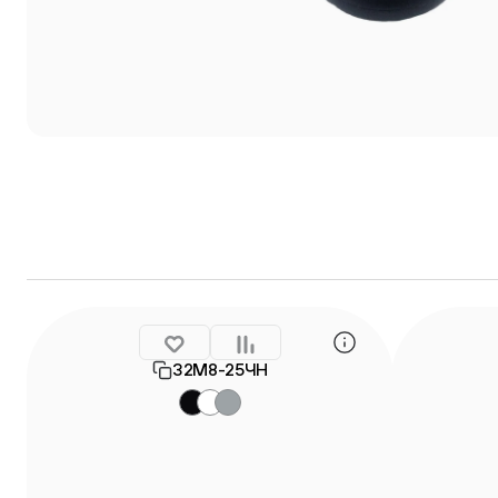
32М8-25ЧН