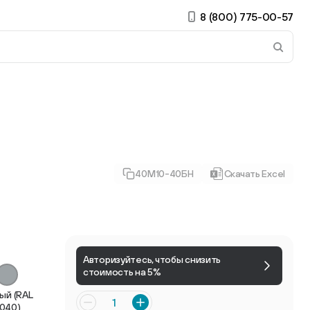
8 (800) 775-00-57
 страницу. Если у вас устройство с тачскрином, использ
40М10-40БН
Скачать Excel
ирные
Есть учётная запись?
Войти
Авторизуйтесь, чтобы снизить
стоимость на 5%
ый (RAL
040)