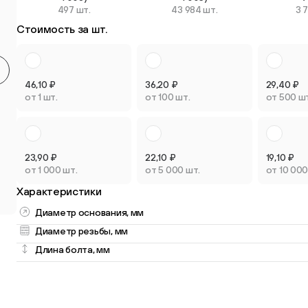
497 шт.
43 984 шт.
3 
Круглые мебельные опоры
Квадратные
Стоимость за шт.
9 товаров
2 товара
46,10
₽
36,20
₽
29,40
₽
от 1 шт.
от 100 шт.
от 500 ш
Опоры плас
Опоры колёсные
регулируем
23,90
₽
22,10
₽
19,10
₽
3 товара
3 товара
от 1 000 шт.
от 5 000 шт.
от 10 000
Характеристики
Диаметр основания, мм
Диаметр резьбы, мм
Длина болта, мм
Опоры универсальные
13 товаров