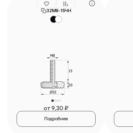
32М8-15ЧН
от
9,30
₽
Подробнее