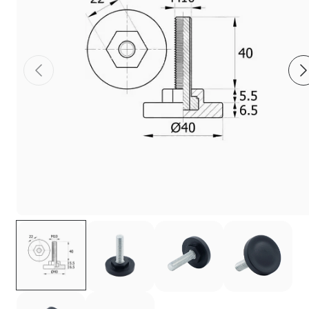
Фиксаторы - барашки
Заглушки для труб с резьбой
Пластиковые спинки и сиденья для
стульев
Пластиковые столешницы для школьных
парт
Комплектующие для мебели