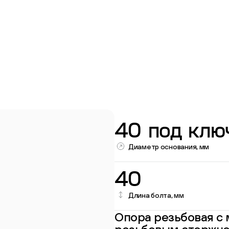
40 под клю
Перейти в каталог
Диаметр основания, мм
40
Длина болта, мм
Опора резьбовая с