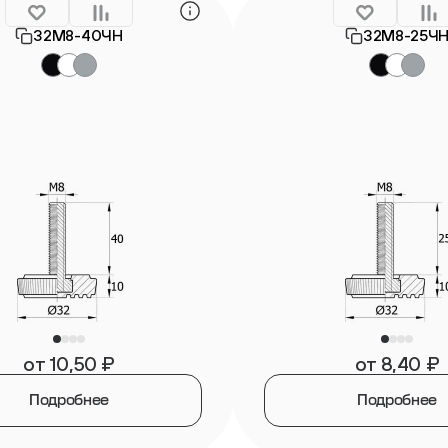
32М8-40ЧН
32М8-25Ч
от
10,50
₽
от
8,40
₽
Подробнее
Подробнее