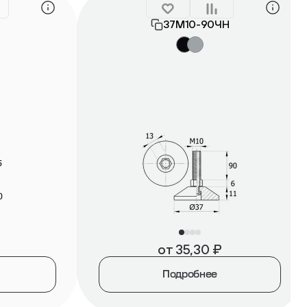
Н
37М10-90ЧН
от
35,30
₽
Подробнее