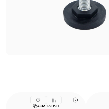
40М8-20ЧН