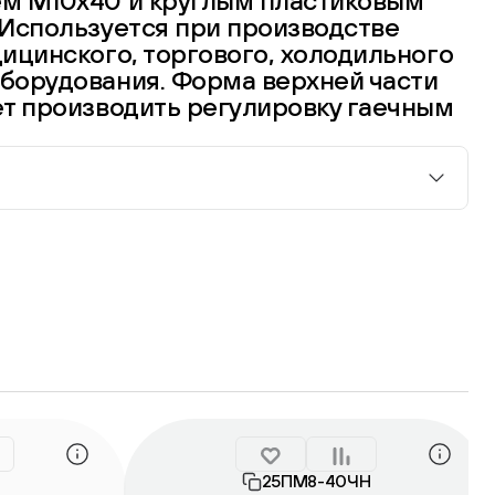
м М10х40 и круглым пластиковым
 Используется при производстве
ицинского, торгового, холодильного
борудования. Форма верхней части
т производить регулировку гаечным
Н
25ПМ8-40ЧН