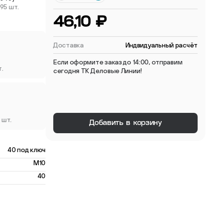
795 шт.
 мебельные опоры
46,10 ₽
Доставка
Индвидуальный расчёт
Если оформите заказ до 14:00, отправим
т.
сегодня ТК Деловые Линии!
тиковые
ые
 шт.
Добавить в корзину
40 под ключ
M10
40