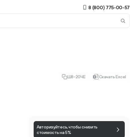
8 (800) 775-00-57
 страницу. Если у вас устройство с тачскрином, использ
Ш8-20ЧЕ
Скачать Excel
ирные
Есть учётная запись?
Войти
Авторизуйтесь, чтобы снизить
стоимость на 5%