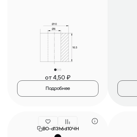
от
4,50
₽
Подробнее
ВО-d13h6d10ЧН