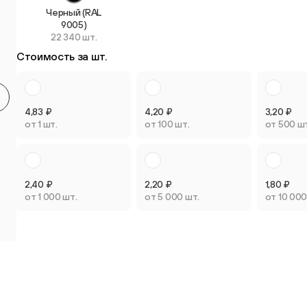
Черный (RAL
Круглые мебельные опоры
Квадратные
9005)
22 340 шт.
9 товаров
2 товара
Стоимость за шт.
4,83
₽
4,20
₽
3,20
₽
от 1 шт.
от 100 шт.
от 500 ш
Опоры плас
Опоры колёсные
регулируем
3 товара
3 товара
2,40
₽
2,20
₽
1,80
₽
от 1 000 шт.
от 5 000 шт.
от 10 000
Опоры универсальные
13 товаров