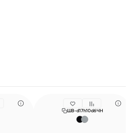
ШВ-d17h10d6ЧН