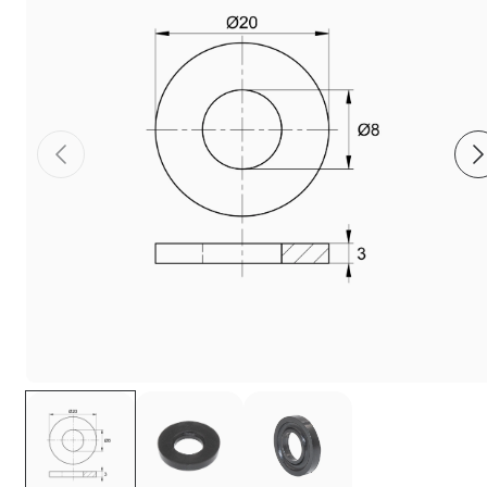
Фиксаторы - барашки
Заглушки для труб с резьбой
Пластиковые спинки и сиденья для
стульев
Пластиковые столешницы для школьных
парт
Комплектующие для мебели