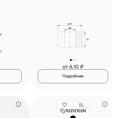
от
6,10
₽
Подробнее
112212102N