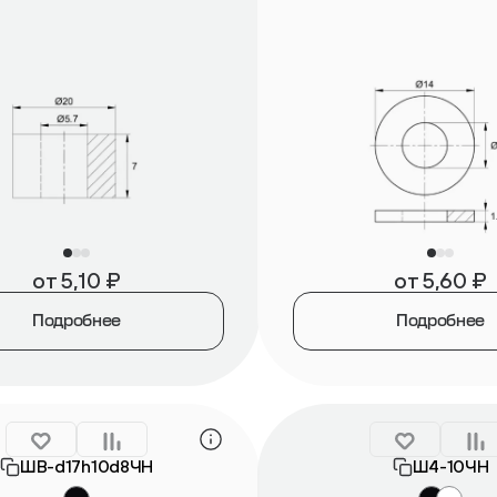
от
5,10
₽
от
5,60
₽
Подробнее
Подробнее
ШВ-d17h10d8ЧН
Ш4-10ЧН