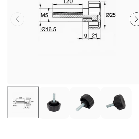
Фиксаторы - барашки
Заглушки для труб с резьбой
Пластиковые спинки и сиденья для
стульев
Пластиковые столешницы для школьных
парт
Комплектующие для мебели