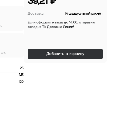
39,21 ₽
 мебельные опоры
Доставка
Индвидуальный расчёт
Если оформите заказ до 14:00, отправим
т.
сегодня ТК Деловые Линии!
тиковые
 шт.
Добавить в корзину
ые
25
M5
120