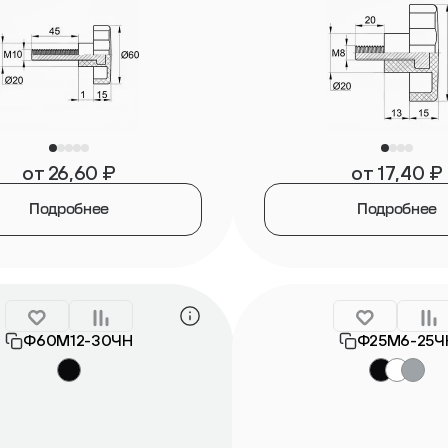
от
26,60
₽
от
17,40
₽
Подробнее
Подробнее
Ф60М12-30ЧН
Ф25М6-25Ч