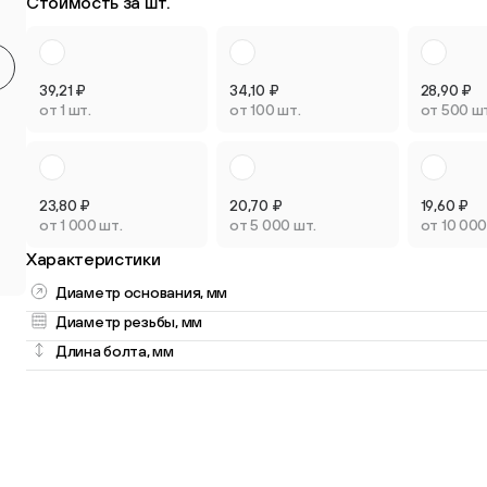
Стоимость за шт.
Круглые мебельные опоры
Квадратные
9 товаров
2 товара
39,21
₽
34,10
₽
28,90
₽
от 1 шт.
от 100 шт.
от 500 ш
23,80
₽
20,70
₽
19,60
₽
Опоры плас
от 1 000 шт.
от 5 000 шт.
от 10 000
Опоры колёсные
регулируем
Характеристики
3 товара
3 товара
Диаметр основания, мм
Диаметр резьбы, мм
Длина болта, мм
Опоры универсальные
13 товаров