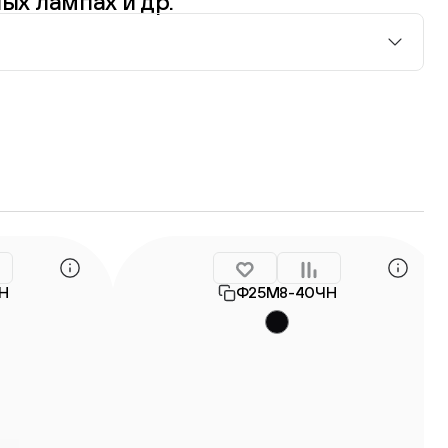
ых лампах и др.
Н
Ф25М8-40ЧН