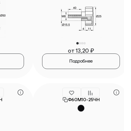
от
13,20
₽
Подробнее
Н
Ф60М10-25ЧН