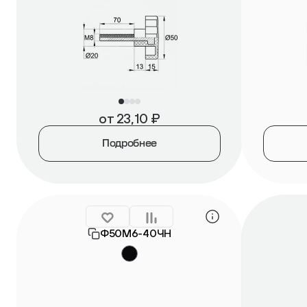
от
23,10
₽
Подробнее
Ф50М6-40ЧН