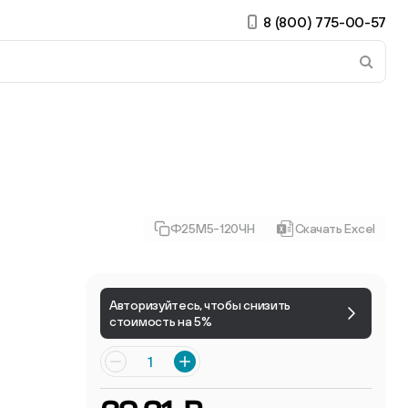
8 (800) 775-00-57
 страницу. Если у вас устройство с тачскрином, использ
Ф25М5-120ЧН
Скачать Excel
ирные
Авторизуйтесь, чтобы снизить
стоимость на 5%
Есть учётная запись?
Войти