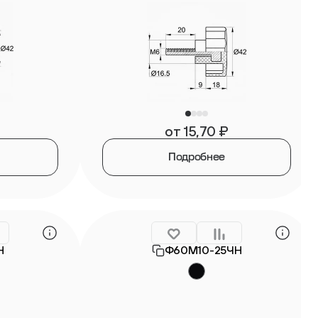
от
15,70
₽
Подробнее
Н
Ф60М10-25ЧН