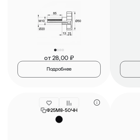
от
28,00
₽
Подробнее
Ф25М8-50ЧН