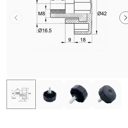
Фиксаторы - барашки
Заглушки для труб с резьбой
Пластиковые спинки и сиденья для
стульев
Пластиковые столешницы для школьных
парт
Комплектующие для мебели