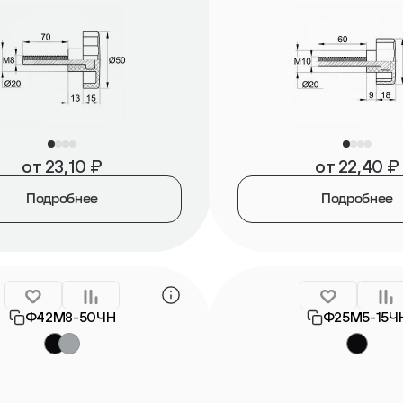
от
23,10
₽
от
22,40
₽
Подробнее
Подробнее
Ф42М8-50ЧН
Ф25М5-15Ч