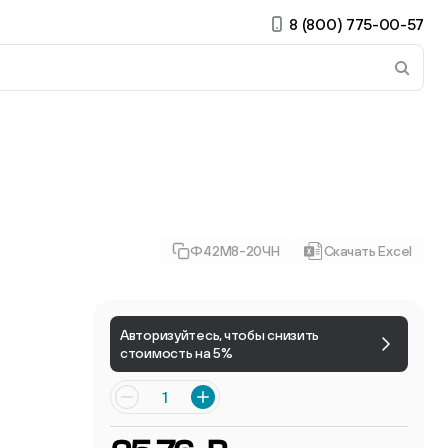
8 (800) 775-00-57
 страницу. Если у вас устройство с тачскрином, использ
Ф42М8-20ЧН
Скачать Excel
ирные
Авторизуйтесь, чтобы снизить
стоимость на 5%
Есть учётная запись?
Войти