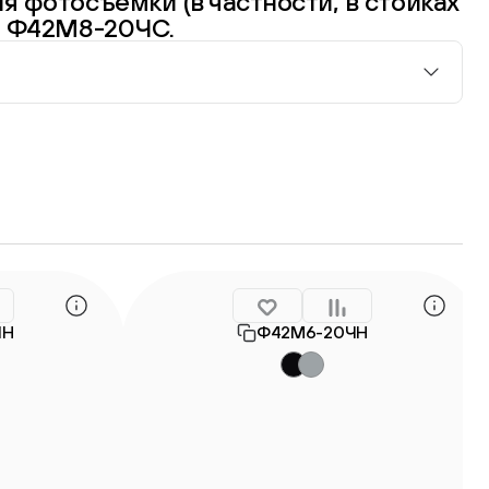
я фотосъёмки (в частности, в стойках
г: Ф42М8-20ЧС.
ЧН
Ф42М6-20ЧН