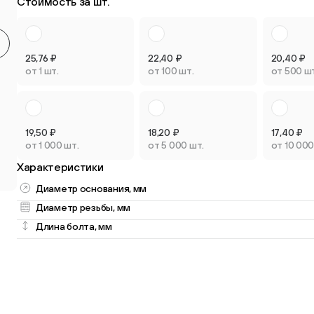
Стоимость за шт.
Круглые мебельные опоры
Квадратные
9 товаров
2 товара
25,76
₽
22,40
₽
20,40
₽
от 1 шт.
от 100 шт.
от 500 ш
19,50
₽
18,20
₽
17,40
₽
Опоры плас
от 1 000 шт.
от 5 000 шт.
от 10 000
Опоры колёсные
регулируем
Характеристики
3 товара
3 товара
Диаметр основания, мм
Диаметр резьбы, мм
Длина болта, мм
Опоры универсальные
13 товаров