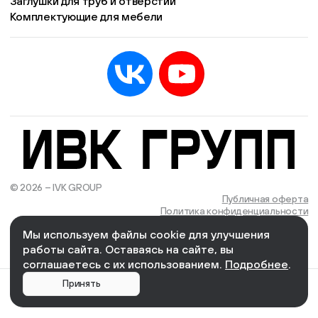
Заглушки для труб и отверстий
Комплектующие для мебели
© 2026 – IVK GROUP
Есть учётная запись?
Войти
Публичная оферта
Политика конфиденциальности
Мы используем файлы cookie для улучшения
We Wizards
Cоздано и поддерживается в компании
работы сайта. Оставаясь на сайте, вы
соглашаетесь с их использованием.
Подробнее
.
0
Главная
Каталог
Корзина
Кабинет
Меню
Принять