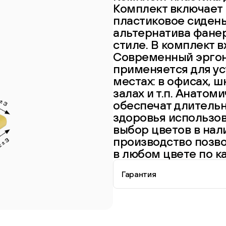
Комплект включает 
пластиковое сидень
альтернатива фане
стиле. В комплект в
Современный эргон
применяется для ус
местах: в офисах, 
залах и т.п. Анатом
обеспечат длитель
здоровья использов
выбор цветов в нал
производство позво
в любом цвете по ка
Гарантия
Информация о гарантии