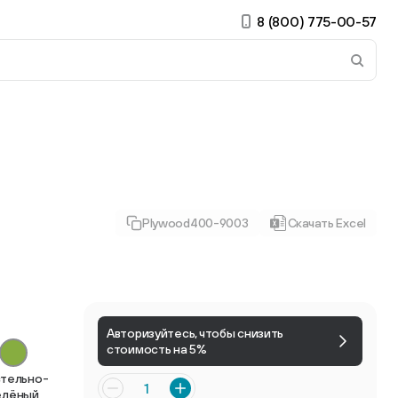
8 (800) 775-00-57
 страницу. Если у вас устройство с тачскрином, использ
Plywood400-9003
Скачать Excel
ирные
Есть учётная запись?
Войти
Авторизуйтесь, чтобы снизить
стоимость на 5%
тельно-
елёный