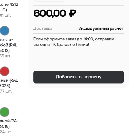
tone 4212
C)
 мебельные опоры
600,00 ₽
311 шт.
Доставка
Индвидуальный расчёт
Если оформите заказ до 14:00, отправим
ветло-
сегодня ТК Деловые Линии!
убой (RAL
5012)
55 шт.
тиковые
ые
Добавить в корзину
сный (RAL
3028)
77 шт.
яной (RAL
6018)
24 шт.