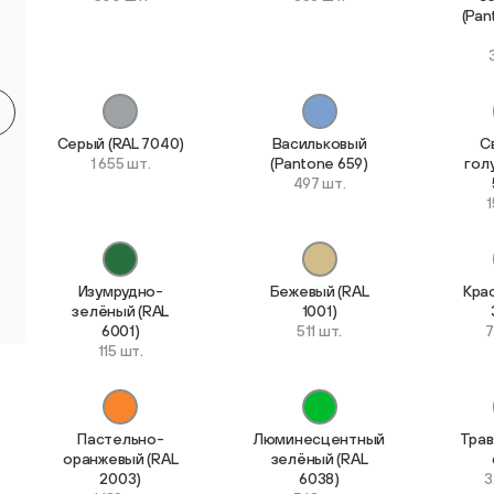
(Pan
Круглые мебельные опоры
Квадратные
9 товаров
2 товара
Серый (RAL 7040)
Васильковый
С
1 655 шт.
(Pantone 659)
гол
497 шт.
1
Опоры плас
Опоры колёсные
регулируем
3 товара
3 товара
Изумрудно-
Бежевый (RAL
Кра
зелёный (RAL
1001)
6001)
511 шт.
7
115 шт.
Пастельно-
Люминесцентный
Трав
Опоры универсальные
оранжевый (RAL
зелёный (RAL
13 товаров
2003)
6038)
3