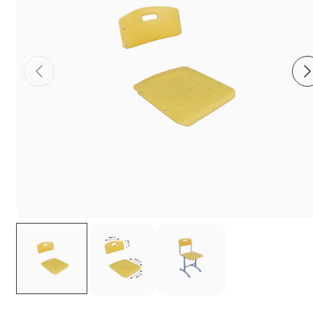
Фиксаторы - барашки
Заглушки для труб с резьбой
Пластиковые спинки и сиденья для
стульев
Пластиковые столешницы для школьных
парт
Комплектующие для мебели