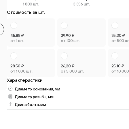
1 800 шт.
3 356 шт.
Круглые мебельные опоры
Квадратные
Стоимость за шт.
9 товаров
2 товара
45,88
₽
39,90
₽
35,30
₽
от 1 шт.
от 100 шт.
от 500 ш
Опоры плас
Опоры колёсные
регулируем
28,50
₽
26,20
₽
25,10
₽
3 товара
3 товара
от 1 000 шт.
от 5 000 шт.
от 10 000
Характеристики
Диаметр основания, мм
Диаметр резьбы, мм
Длина болта, мм
Опоры универсальные
13 товаров