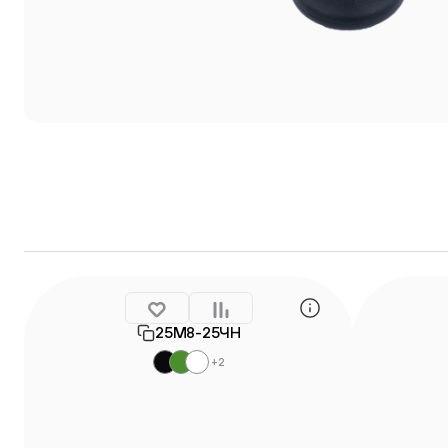
25М8-25ЧН
+2