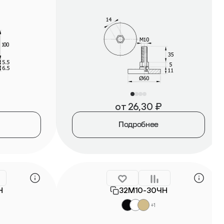
от
26,30
₽
Подробнее
Н
32М10-30ЧН
+1