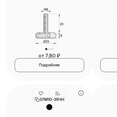
от
7,80
₽
Подробнее
37М10-35ЧН