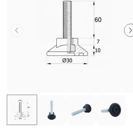
Фиксаторы - барашки
Заглушки для труб с резьбой
Пластиковые спинки и сиденья для
стульев
Пластиковые столешницы для школьных
парт
Комплектующие для мебели