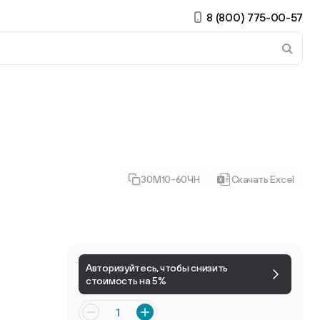
8 (800) 775-00-57
 страницу. Если у вас устройство с тачскрином, использ
30М10-60ЧН
Скачать Excel
ирные
Есть учётная запись?
Войти
Авторизуйтесь, чтобы снизить
стоимость на 5%