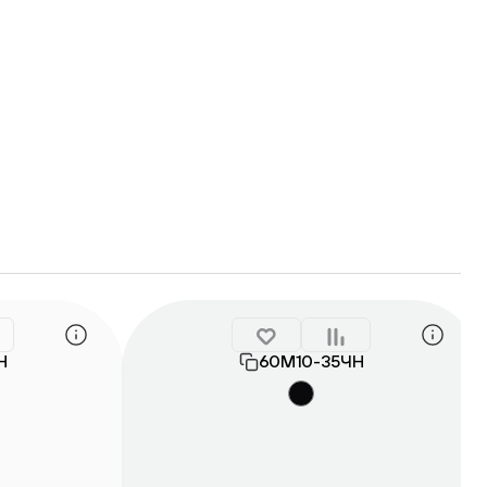
Н
60М10-35ЧН