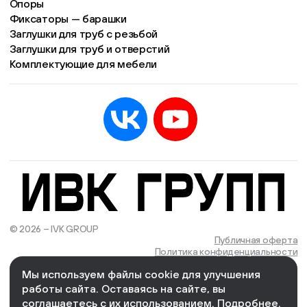
Опоры
Фиксаторы — барашки
Заглушки для труб с резьбой
Заглушки для труб и отверстий
Комплектующие для мебели
© 2026 – IVK GROUP
Есть учётная запись?
Войти
Публичная оферта
Политика конфиденциальности
Мы используем файлы cookie для улучшения
We Wizards
Cоздано и поддерживается в компании
работы сайта. Оставаясь на сайте, вы
соглашаетесь с их использованием.
Подробнее
.