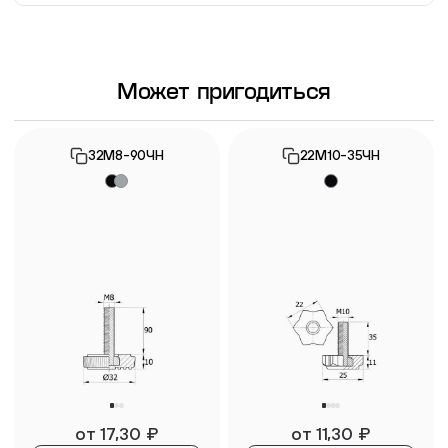
Информация о гарантии
Может пригодиться
32М8-90ЧН
22М10-35ЧН
от
17,30
₽
от
11,30
₽