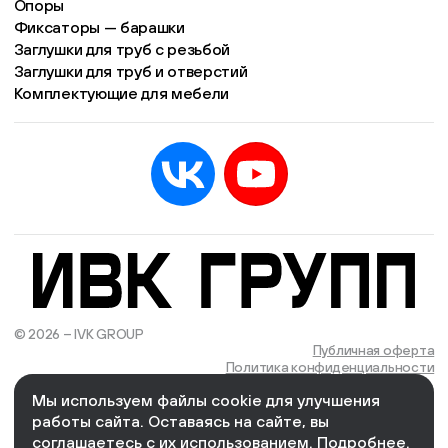
Опоры
Фиксаторы — барашки
Заглушки для труб с резьбой
Заглушки для труб и отверстий
Комплектующие для мебели
© 2026 – IVK GROUP
Есть учётная запись?
Войти
Публичная оферта
Политика конфиденциальности
Мы используем файлы cookie для улучшения
We Wizards
Cоздано и поддерживается в компании
работы сайта. Оставаясь на сайте, вы
соглашаетесь с их использованием.
Подробнее
.