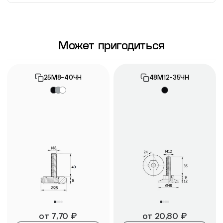
Информация о гарантии
Может пригодиться
25М8-40ЧН
48М12-35ЧН
от
7,70
₽
от
20,80
₽