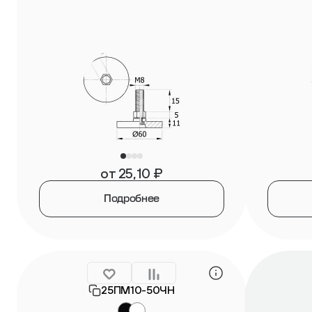
от
25,10
₽
Подробнее
25ПМ10-50ЧН