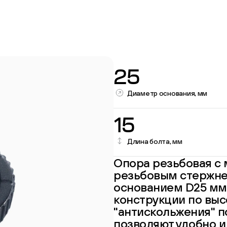
25
Диаметр основания, мм
15
Длина болта, мм
Перейти в каталог
Опора резьбовая с
резьбовым стержне
основанием D25 мм.
конструкции по выс
"антискольжения" 
позволяют удобно и