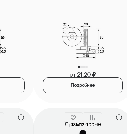
от
21,20
₽
Подробнее
Н
43М12-100ЧН