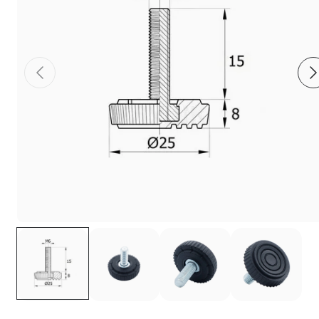
Фиксаторы - барашки
Заглушки для труб с резьбой
Пластиковые спинки и сиденья для
стульев
Пластиковые столешницы для школьных
парт
Комплектующие для мебели