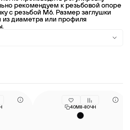
льно рекомендуем к резьбовой опоре
ку с резьбой М6. Размер заглушки
я из диаметра или профиля
ы.
Н
40М8-80ЧН