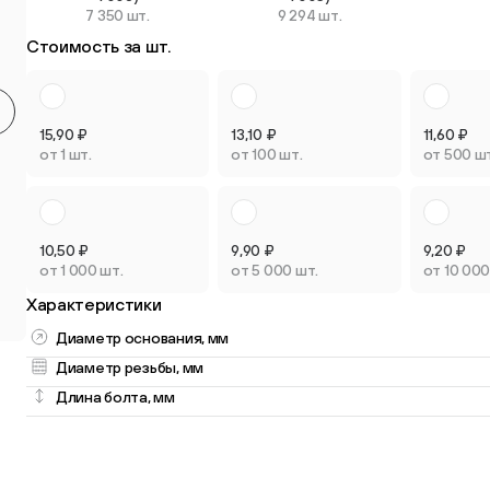
7 350 шт.
9 294 шт.
Круглые мебельные опоры
Квадратные
Стоимость за шт.
9 товаров
2 товара
15,90
₽
13,10
₽
11,60
₽
от 1 шт.
от 100 шт.
от 500 ш
Опоры плас
Опоры колёсные
регулируем
10,50
₽
9,90
₽
9,20
₽
3 товара
3 товара
от 1 000 шт.
от 5 000 шт.
от 10 000
Характеристики
Диаметр основания, мм
Диаметр резьбы, мм
Длина болта, мм
Опоры универсальные
13 товаров