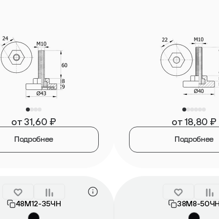
от
31,60
₽
от
18,80
₽
Подробнее
Подробнее
48М12-35ЧН
38М8-50Ч