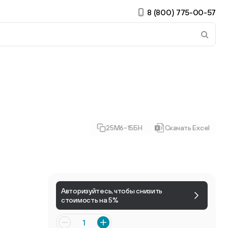
8 (800) 775-00-57
 страницу. Если у вас устройство с тачскрином, использ
25М6-15БН
Скачать Excel
ирные
Есть учётная запись?
Войти
Авторизуйтесь, чтобы снизить
стоимость на 5%