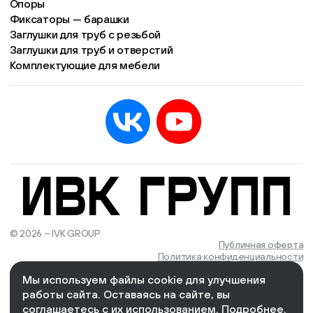
Опоры
Фиксаторы — барашки
Заглушки для труб с резьбой
Заглушки для труб и отверстий
Комплектующие для мебели
© 2026 – IVK GROUP
Есть учётная запись?
Войти
Публичная оферта
Политика конфиденциальности
Мы используем файлы cookie для улучшения
We Wizards
Cоздано и поддерживается в компании
работы сайта. Оставаясь на сайте, вы
соглашаетесь с их использованием.
Подробнее
.