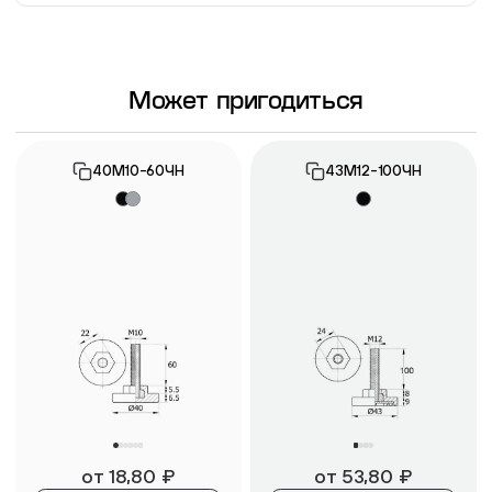
Информация о гарантии
Может пригодиться
40М10-60ЧН
43М12-100ЧН
от
18,80
₽
от
53,80
₽