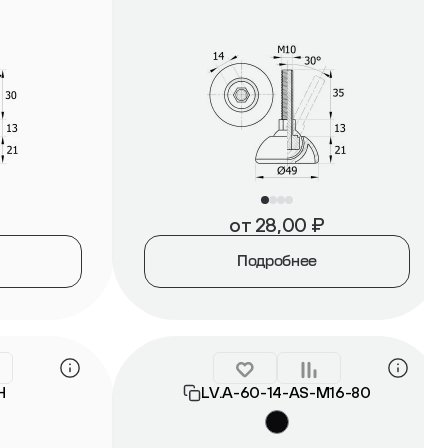
от
28,00
₽
Подробнее
Н
LV.A-60-14-AS-М16-80