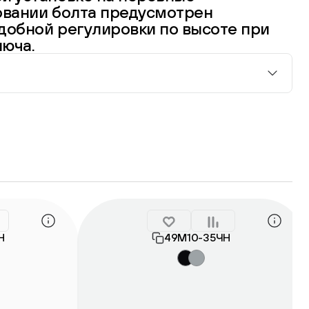
овании болта предусмотрен
добной регулировки по высоте при
люча.
Н
49М10-35ЧН