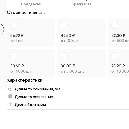
Предзаказ
Предзаказ
Круглые мебельные опоры
Квадратные
Стоимость за шт.
9 товаров
2 товара
56,92
₽
49,50
₽
42,30
₽
от 1 шт.
от 100 шт.
от 500 ш
Опоры плас
Опоры колёсные
регулируем
33,60
₽
30,00
₽
28,20
₽
3 товара
3 товара
от 1 000 шт.
от 5 000 шт.
от 10 000
Характеристики
Диаметр основания, мм
Диаметр резьбы, мм
Длина болта, мм
Опоры универсальные
13 товаров