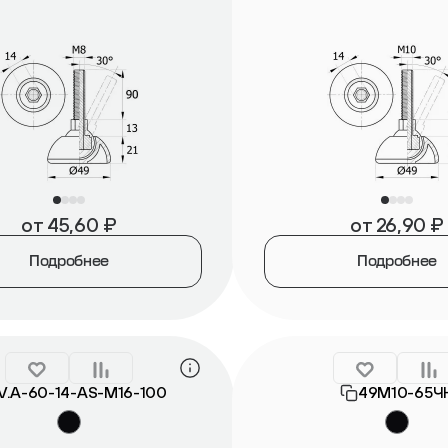
от
45,60
₽
от
26,90
₽
Подробнее
Подробнее
V.A-60-14-AS-М16-100
49М10-65Ч