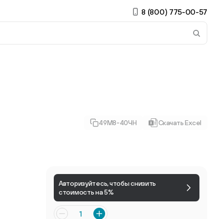
8 (800) 775-00-57
 страницу. Если у вас устройство с тачскрином, использ
49М8-40ЧН
Скачать Excel
ирные
Есть учётная запись?
Войти
Авторизуйтесь, чтобы снизить
стоимость на 5%