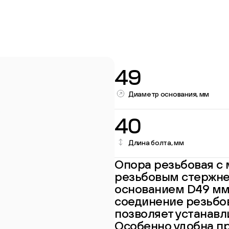
49
Диаметр основания, мм
40
Длина болта, мм
Перейти в каталог
Опора резьбовая с
резьбовым стержне
основанием D49 мм
соединение резьбов
позволяет устанавл
Особенно удобна пр