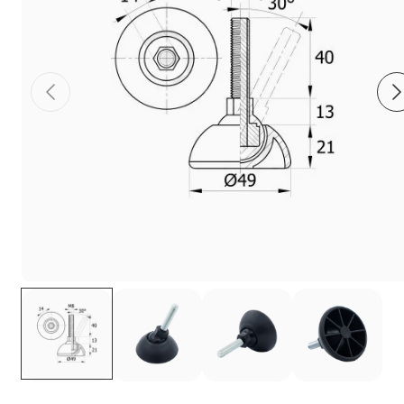
Фиксаторы - барашки
Заглушки для труб с резьбой
Пластиковые спинки и сиденья для
стульев
Пластиковые столешницы для школьных
парт
Комплектующие для мебели