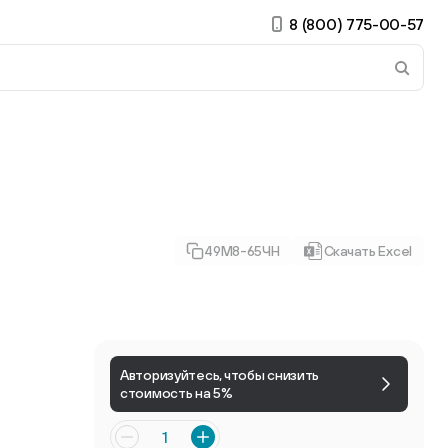
8 (800) 775-00-57
 страницу. Если у вас устройство с тачскрином, использ
49М8-65ЧН
Скачать Excel
ирные
Есть учётная запись?
Войти
Авторизуйтесь, чтобы снизить
стоимость на 5%