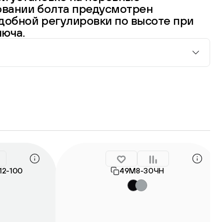
овании болта предусмотрен
добной регулировки по высоте при
люча.
12-100
49М8-30ЧН