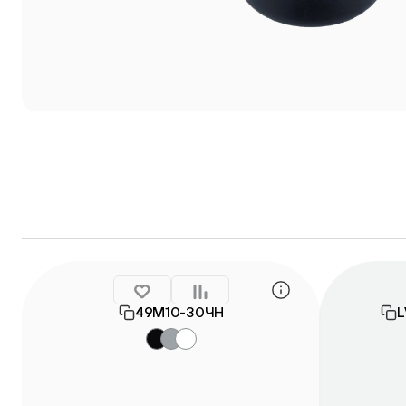
49М10-30ЧН
L