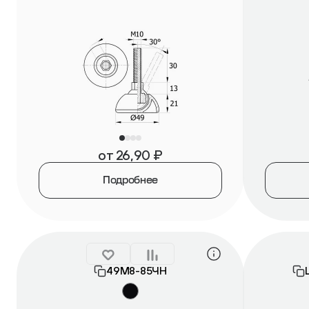
от
26,90
₽
Подробнее
49М8-85ЧН