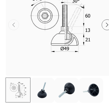
Фиксаторы - барашки
Заглушки для труб с резьбой
Пластиковые спинки и сиденья для
стульев
Пластиковые столешницы для школьных
парт
Комплектующие для мебели