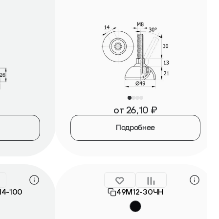
от
26,10
₽
Подробнее
14-100
49М12-30ЧН