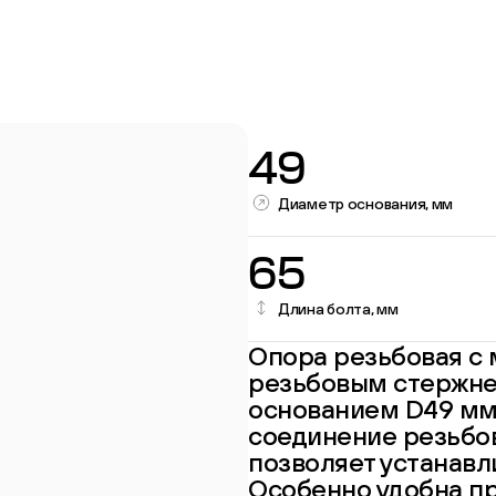
49
Диаметр основания, мм
65
Длина болта, мм
Перейти в каталог
Опора резьбовая с
резьбовым стержне
основанием D49 мм
соединение резьбов
позволяет устанавл
Особенно удобна пр