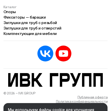
Каталог
Опоры
Фиксаторы — барашки
Заглушки для труб с резьбой
Заглушки для труб и отверстий
Комплектующие для мебели
© 2026 – IVK GROUP
Есть учётная запись?
Войти
Публичная оферта
Политика конфиденциальности
Мы используем файлы cookie для улучшения