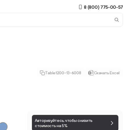
8 (800) 775-00-57
 страницу. Если у вас устройство с тачскрином, использ
Table1200-13-6008
Скачать Excel
ирные
Есть учётная запись?
Войти
Авторизуйтесь, чтобы снизить
стоимость на 5%