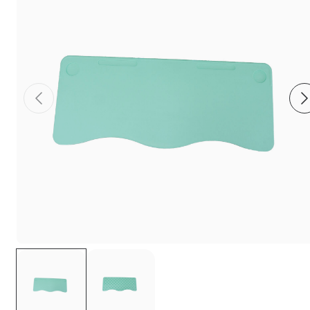
Фиксаторы - барашки
Заглушки для труб с резьбой
Пластиковые спинки и сиденья для
стульев
Пластиковые столешницы для школьных
парт
Комплектующие для мебели