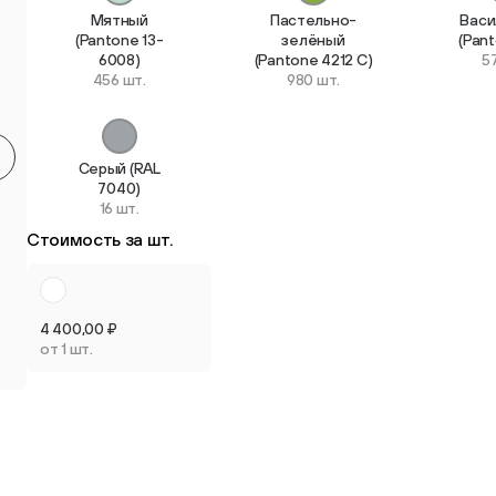
Мятный
Пастельно-
Васи
Круглые мебельные опоры
Квадратные
(Pantone 13-
зелёный
(Pan
6008)
(Pantone 4212 C)
5
9 товаров
2 товара
456 шт.
980 шт.
Серый (RAL
7040)
16 шт.
Опоры плас
Стоимость за шт.
Опоры колёсные
регулируем
3 товара
3 товара
4 400,00
₽
от 1 шт.
Опоры универсальные
13 товаров