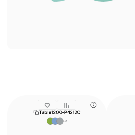
Table1200-P4212C
+1