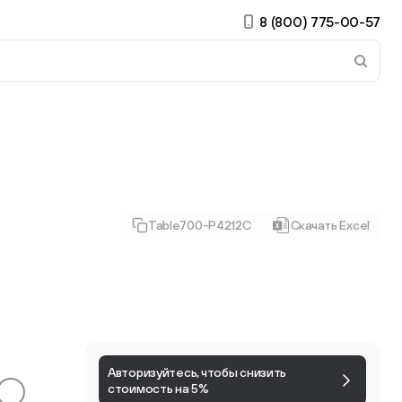
8 (800) 775-00-57
 страницу. Если у вас устройство с тачскрином, использ
Table700-P4212C
Скачать Excel
ирные
Есть учётная запись?
Войти
Авторизуйтесь, чтобы снизить
стоимость на 5%