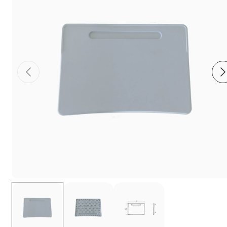
Фиксаторы - барашки
Заглушки для труб с резьбой
Пластиковые спинки и сиденья для
стульев
Пластиковые столешницы для школьных
парт
Комплектующие для мебели