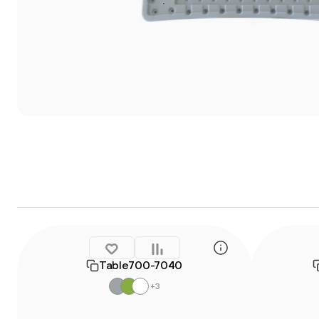
Table700-7040
+3