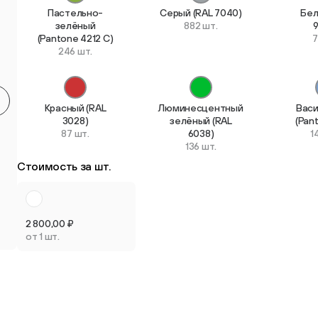
Пастельно-
Серый (RAL 7040)
Бел
Круглые мебельные опоры
Квадратные
зелёный
882 шт.
(Pantone 4212 C)
7
9 товаров
2 товара
246 шт.
Красный (RAL
Люминесцентный
Вас
3028)
зелёный (RAL
(Pan
87 шт.
6038)
1
Опоры плас
136 шт.
Опоры колёсные
регулируем
Стоимость за шт.
3 товара
3 товара
2 800,00
₽
от 1 шт.
Опоры универсальные
13 товаров