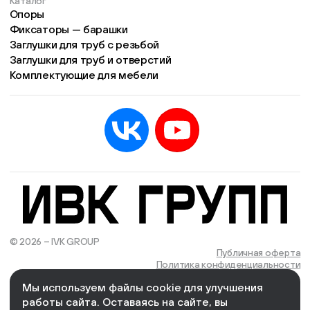
Каталог
Опоры
Фиксаторы — барашки
Заглушки для труб с резьбой
Заглушки для труб и отверстий
Комплектующие для мебели
© 2026 – IVK GROUP
Есть учётная запись?
Войти
Публичная оферта
Политика конфиденциальности
Мы используем файлы cookie для улучшения
We Wizards
Cоздано и поддерживается в компании
работы сайта. Оставаясь на сайте, вы