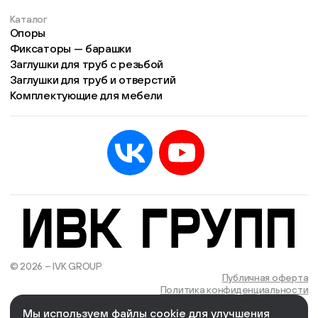
Каталог
Опоры
Фиксаторы — барашки
Заглушки для труб с резьбой
Заглушки для труб и отверстий
Комплектующие для мебели
© 2026 – IVK GROUP
Есть учётная запись?
Войти
Публичная оферта
Политика конфиденциальности
Мы используем файлы cookie для улучшения