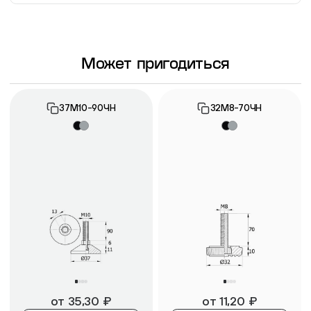
Информация о гарантии
Может пригодиться
37М10-90ЧН
32М8-70ЧН
от
35,30
₽
от
11,20
₽