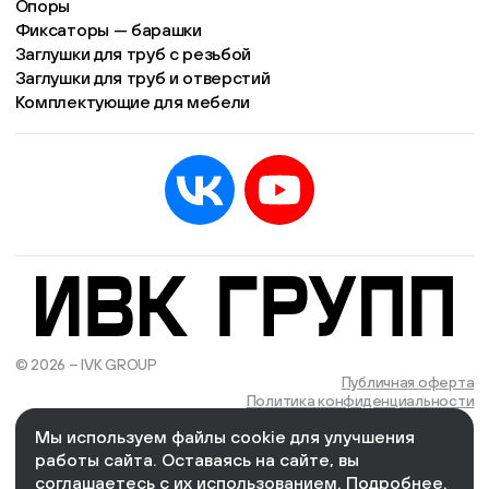
Опоры
Фиксаторы — барашки
Заглушки для труб с резьбой
Заглушки для труб и отверстий
Комплектующие для мебели
© 2026 – IVK GROUP
Есть учётная запись?
Войти
Публичная оферта
Политика конфиденциальности
Мы используем файлы cookie для улучшения
We Wizards
Cоздано и поддерживается в компании
работы сайта. Оставаясь на сайте, вы
соглашаетесь с их использованием.
Подробнее
.