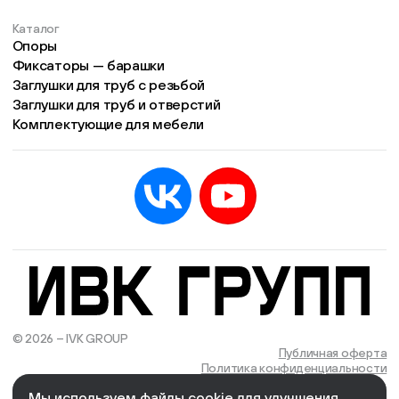
Каталог
Опоры
Фиксаторы — барашки
Заглушки для труб с резьбой
Заглушки для труб и отверстий
Комплектующие для мебели
© 2026 – IVK GROUP
Есть учётная запись?
Войти
Публичная оферта
Политика конфиденциальности
Мы используем файлы cookie для улучшения