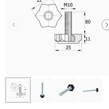
Фиксаторы - барашки
Заглушки для труб с резьбой
Пластиковые спинки и сиденья для
стульев
Пластиковые столешницы для школьных
парт
Комплектующие для мебели