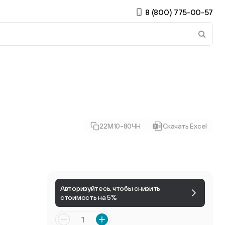
8 (800) 775-00-57
 страницу. Если у вас устройство с тачскрином, использ
22М10-80ЧН
Скачать Excel
ирные
Есть учётная запись?
Войти
Авторизуйтесь, чтобы снизить
стоимость на 5%