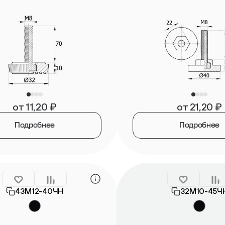
от
11,20
₽
от
21,20
₽
Подробнее
Подробнее
43М12-40ЧН
32М10-45Ч