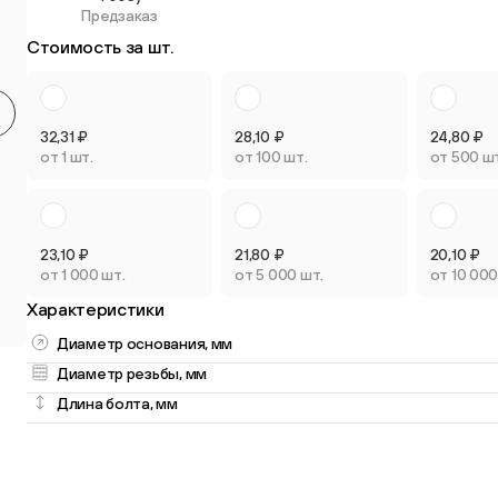
Предзаказ
Круглые мебельные опоры
Квадратные
Стоимость за шт.
9 товаров
2 товара
32,31
₽
28,10
₽
24,80
₽
от 1 шт.
от 100 шт.
от 500 ш
Опоры плас
Опоры колёсные
регулируем
23,10
₽
21,80
₽
20,10
₽
3 товара
3 товара
от 1 000 шт.
от 5 000 шт.
от 10 000
Характеристики
Диаметр основания, мм
Диаметр резьбы, мм
Длина болта, мм
Опоры универсальные
13 товаров