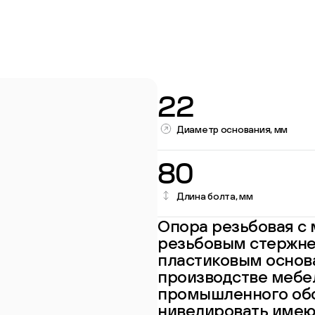
22
Диаметр основания, мм
80
Длина болта, мм
Перейти в каталог
Опора резьбовая с
резьбовым стержне
пластиковым основ
производстве мебел
промышленного обо
нивелировать имею