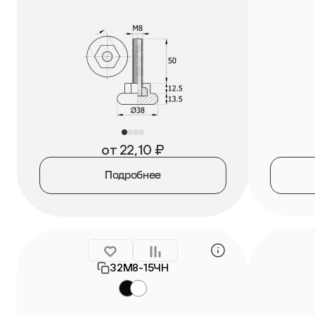
от
22,10
₽
Подробнее
32М8-15ЧН