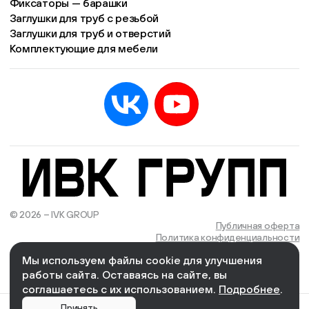
Фиксаторы — барашки
Заглушки для труб с резьбой
Заглушки для труб и отверстий
Комплектующие для мебели
© 2026 – IVK GROUP
Есть учётная запись?
Войти
Публичная оферта
Политика конфиденциальности
Мы используем файлы cookie для улучшения
We Wizards
Cоздано и поддерживается в компании
работы сайта. Оставаясь на сайте, вы
соглашаетесь с их использованием.
Подробнее
.
0
Главная
Каталог
Корзина
Кабинет
Меню
Принять