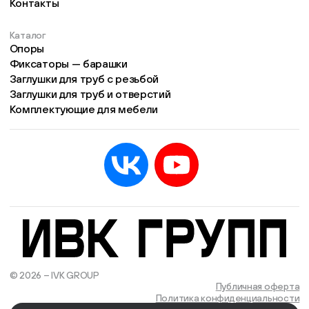
Контакты
Каталог
Опоры
Фиксаторы — барашки
Заглушки для труб с резьбой
Заглушки для труб и отверстий
Комплектующие для мебели
© 2026 – IVK GROUP
Есть учётная запись?
Войти
Публичная оферта
Политика конфиденциальности