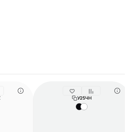
Z
У25ЧН