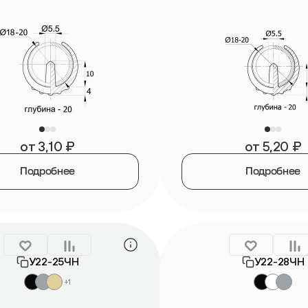
от
3,10
₽
от
5,20
₽
Подробнее
Подробнее
У22-25ЧН
У22-28ЧН
+1