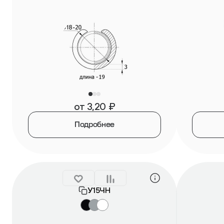
от
3,20
₽
Подробнее
У15ЧН