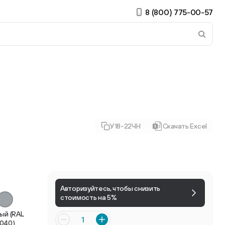
8 (800) 775-00-57
 страницу. Если у вас устройство с тачскрином, использ
У18-22ЧН
Скачать Excel
ирные
Есть учётная запись?
Войти
Авторизуйтесь, чтобы снизить
стоимость на 5%
ый (RAL
040)