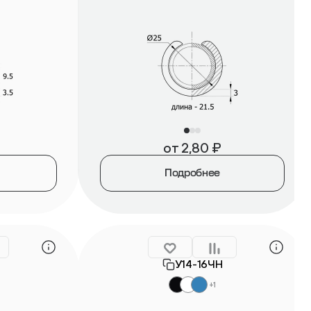
от
2,80
₽
Подробнее
У14-16ЧН
+1