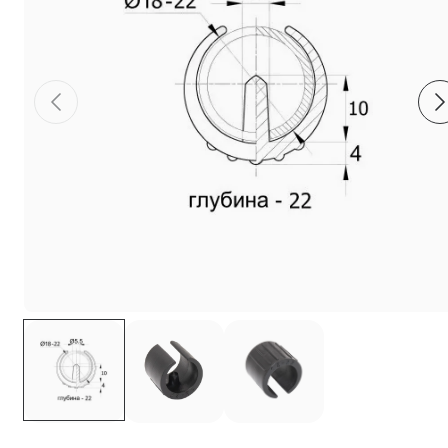
Фиксаторы - барашки
Заглушки для труб с резьбой
Пластиковые спинки и сиденья для
стульев
Пластиковые столешницы для школьных
парт
Комплектующие для мебели