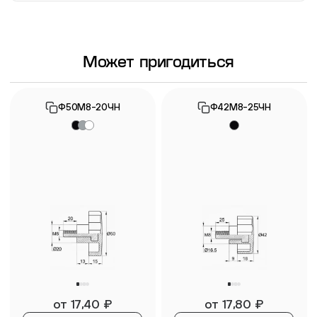
Информация о гарантии
Может пригодиться
Ф50М8-20ЧН
Ф42М8-25ЧН
от
17,40
₽
от
17,80
₽