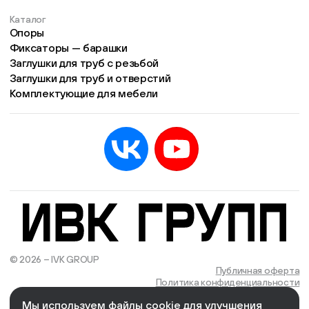
Каталог
Опоры
Фиксаторы — барашки
Заглушки для труб с резьбой
Заглушки для труб и отверстий
Комплектующие для мебели
© 2026 – IVK GROUP
Есть учётная запись?
Войти
Публичная оферта
Политика конфиденциальности
Мы используем файлы cookie для улучшения