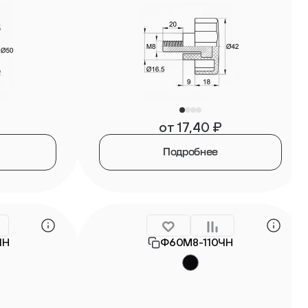
от
17,40
₽
Подробнее
ЧН
Ф60М8-110ЧН