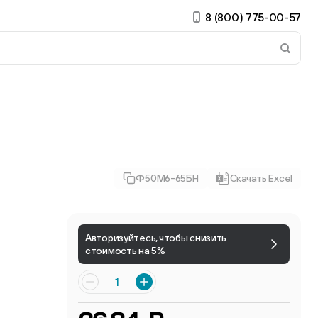
8 (800) 775-00-57
 страницу. Если у вас устройство с тачскрином, использ
Ф50М6-65БН
Скачать Excel
ирные
Авторизуйтесь, чтобы снизить
стоимость на 5%
Есть учётная запись?
Войти