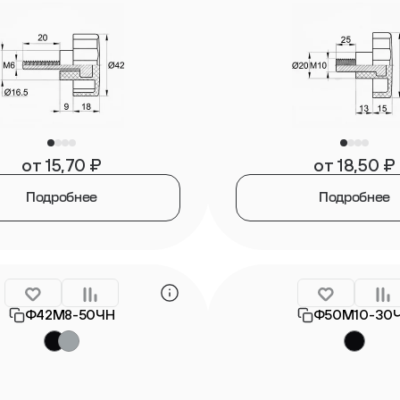
от
15,70
₽
от
18,50
₽
Подробнее
Подробнее
Ф42М8-50ЧН
Ф50М10-30