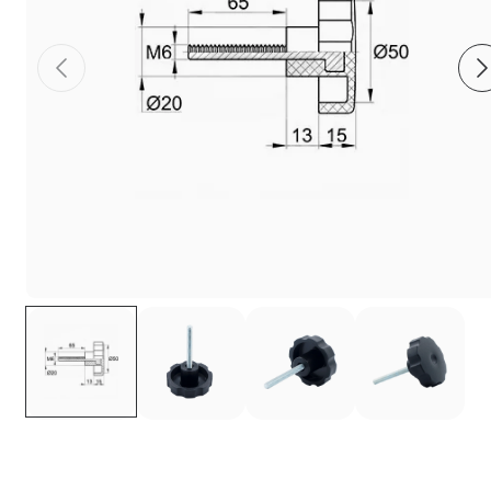
Фиксаторы - барашки
Заглушки для труб с резьбой
Пластиковые спинки и сиденья для
стульев
Пластиковые столешницы для школьных
парт
Комплектующие для мебели