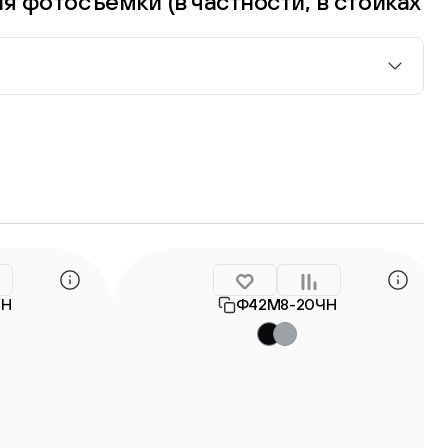
я фотосъёмки (в частности, в стойках
ЧН
Ф42М8-20ЧН