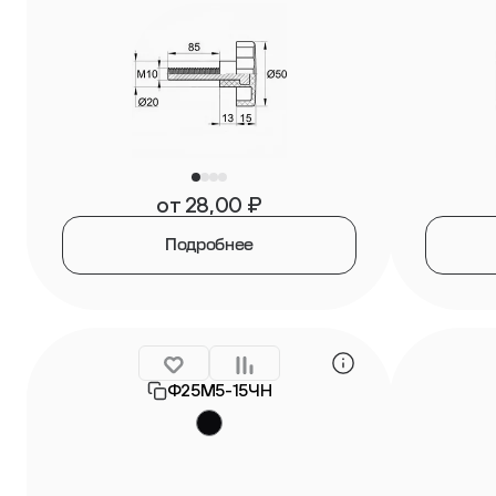
от
28,00
₽
Подробнее
Ф25М5-15ЧН