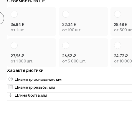
Стоимость за шт.
Круглые мебельные опоры
Квадратные
9 товаров
2 товара
36,84
₽
32,04
₽
28,68
₽
от 1 шт.
от 100 шт.
от 500 ш
27,96
₽
26,52
₽
24,72
₽
Опоры плас
от 1 000 шт.
от 5 000 шт.
от 10 000
Опоры колёсные
регулируем
Характеристики
3 товара
3 товара
Диаметр основания, мм
Диаметр резьбы, мм
Длина болта, мм
Опоры универсальные
13 товаров