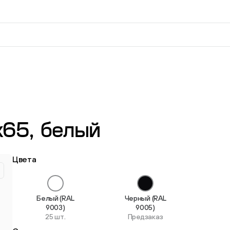
вверх и вниз для выбора и Enter для перехода на нужную
65, белый
Резьбовые регулируемые
Опоры шарн
опоры
Цвета
73 товара
548 товаров
Белый (RAL
Черный (RAL
9003)
9005)
25 шт.
Предзаказ