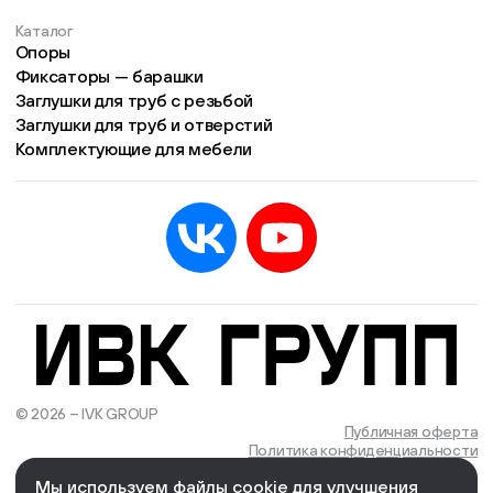
Каталог
Опоры
Фиксаторы — барашки
Заглушки для труб с резьбой
Заглушки для труб и отверстий
Комплектующие для мебели
© 2026 – IVK GROUP
Есть учётная запись?
Войти
Публичная оферта
Политика конфиденциальности
Мы используем файлы cookie для улучшения