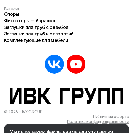
Каталог
Опоры
Фиксаторы — барашки
Заглушки для труб с резьбой
Заглушки для труб и отверстий
Комплектующие для мебели
© 2026 – IVK GROUP
Есть учётная запись?
Войти
Публичная оферта
Политика конфиденциальности
Мы используем файлы cookie для улучшения